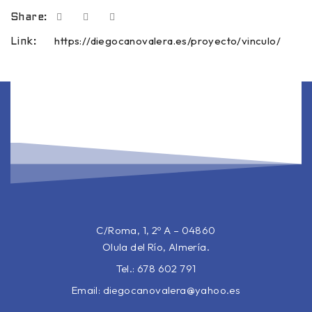
Share:
https://diegocanovalera.es/proyecto/vinculo/
Link:
C/Roma, 1, 2º A – 04860
Olula del Río, Almería.
Tel.: 678 602 791
Email:
diegocanovalera@yahoo.es