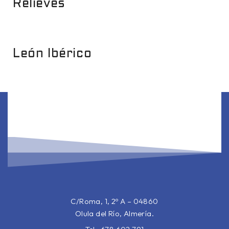
Relieves
León Ibérico
C/Roma, 1, 2º A – 04860
Olula del Río, Almería.