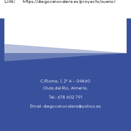
https://diegocanovalera.es/proyecto/sueno/
Link:
C/Roma, 1, 2º A – 04860
Olula del Río, Almería.
Tel.: 678 602 791
Email:
diegocanovalera@yahoo.es