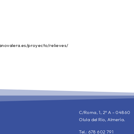
canovalera.es/proyecto/relieves/
C/Roma, 1, 2º A – 04860
Olula del Río, Almería.
Tel.: 678 602 791