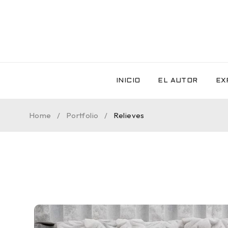
INICIO
EL AUTOR
EX
Home
/
Portfolio
/
Relieves