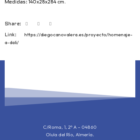
140x28x284 cm.
Medidas:
Share:
https://diegocanovalera.es/proyecto/homenaje-
Link:
a-dali/
C/Roma, 1, 2º A – 04860
Olula del Río, Almería.