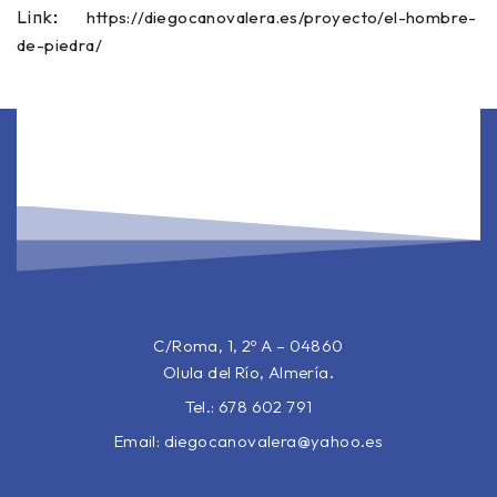
https://diegocanovalera.es/proyecto/el-hombre-
Link:
de-piedra/
C/Roma, 1, 2º A – 04860
Olula del Río, Almería.
Tel.: 678 602 791
Email:
diegocanovalera@yahoo.es