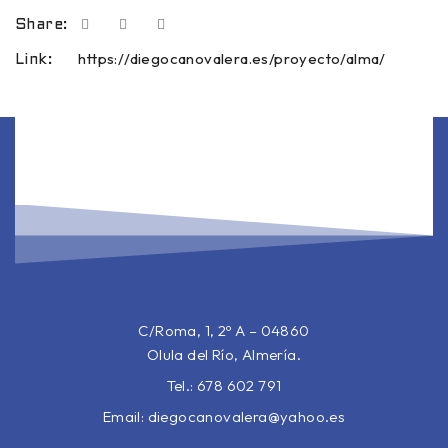
Share:
https://diegocanovalera.es/proyecto/alma/
Link:
C/Roma, 1, 2º A – 04860
Olula del Río, Almería.
Tel.: 678 602 791
Email:
diegocanovalera@yahoo.es